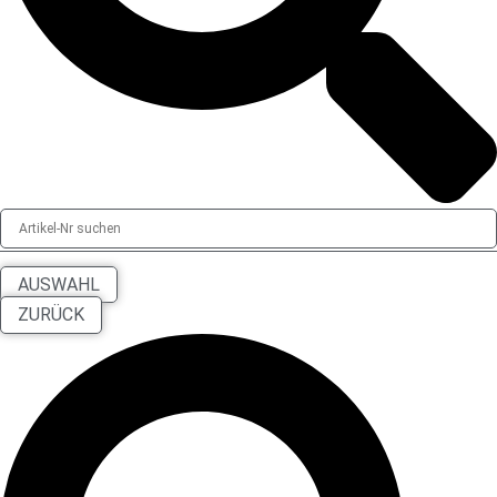
AUSWAHL
ZURÜCK
Search
...