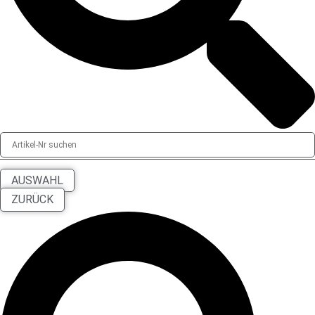
AUSWAHL
ZURÜCK
Search
...