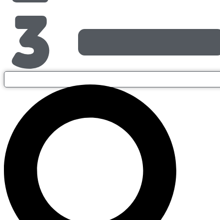
Search
...