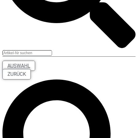
AUSWAHL
ZURÜCK
Search
...