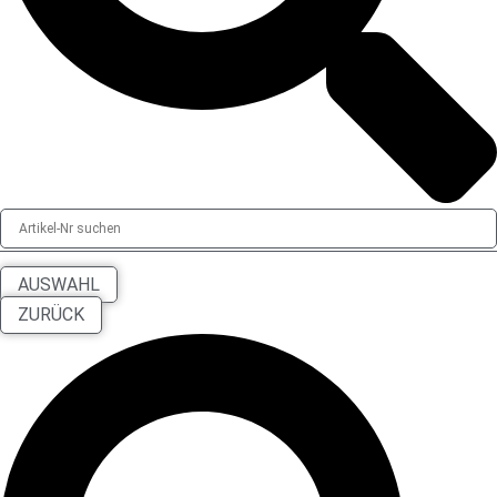
AUSWAHL
ZURÜCK
Search
...