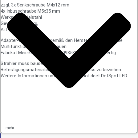
zzgl. 3x Senkschraube M4x12 mm
4x Inbusschraube M5x35 mm
Werkstoff Edelstahl
Gewicht ca. 1,4 kg,
Art. Nr. B0935326
Adapter-Set liefern und gemäß den Herstellerangaben in die
Multifunktionsöffnung einbauen.
Fabrikat MeierGuss® Art. Nr. B0935326 oder gleichwertig
Strahler muss bauseits beigestellt werden, die
Befestigungsmaterialien sind durch MeierGuss zu beziehen.
Weitere Informationen unter www.dot-spot.deet DotSpot LED
mehr